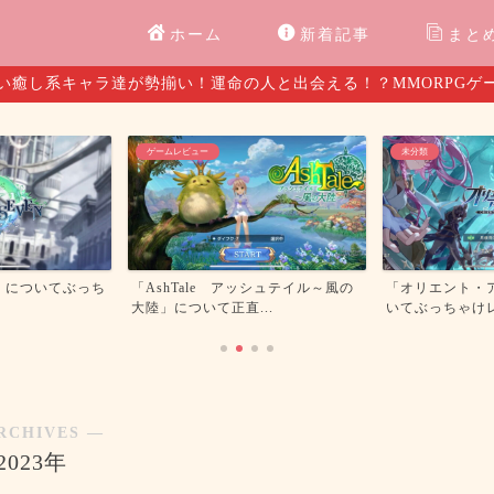
ホーム
新着記事
まと
い癒し系キャラ達が勢揃い！運命の人と出会える！？MMORPGゲ
ゲームレビュー
未分類
」についてぶっち
「AshTale アッシュテイル～風の
「オリエント・
大陸」について正直...
いてぶっちゃけ
RCHIVES ―
2023年