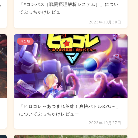
「#コンパス［戦闘摂理解析システム］」につい
ゃ
てぶっちゃけレビュー
日
2023年10月30日
未分類
ち
「ヒロコレ～あつまれ英雄！爽快バトルRPG～」
についてぶっちゃけレビュー
日
2023年10月27日