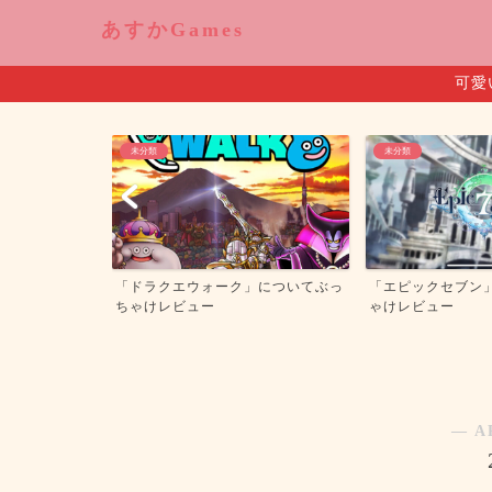
あすかGames
可愛
未分類
未分類
カディア」につ
「ドラクエウォーク」についてぶっ
「エピックセブン
ュー
ちゃけレビュー
ゃけレビュー
― A