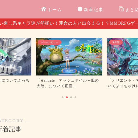
ホーム
新着記事
まと
い癒し系キャラ達が勢揃い！運命の人と出会える！？MMORPGゲ
ゲームレビュー
未分類
」についてぶっち
「AshTale アッシュテイル～風の
「オリエント・
大陸」について正直...
いてぶっちゃけ
ATEGORY ―
新着記事