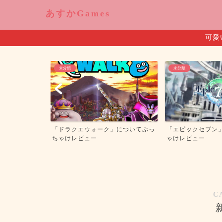
あすかGames
可愛
未分類
未分類
カディア」につ
「ドラクエウォーク」についてぶっ
「エピックセブン
ュー
ちゃけレビュー
ゃけレビュー
― C