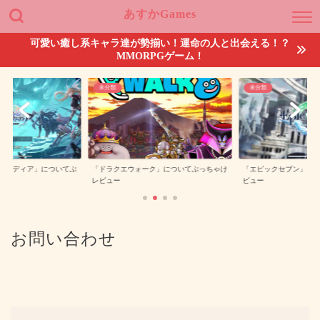
あすかGames
可愛い癒し系キャラ達が勢揃い！運命の人と出会える！？
MMORPGゲーム！
未分類
未分類
ルカディア」についてぶ
「ドラクエウォーク」についてぶっちゃけ
「エピックセブン」に
レビュー
ビュー
お問い合わせ