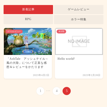
新着記事
ゲームレビュー
RPG
ホラー特集
ゲームレビュー
未分類
「AshTale アッシュテイル～
Hello world!
風の大陸」について正直な感
想＆レビューをかたります
2023年4月2日
2023年2月28日
...
1
4
5