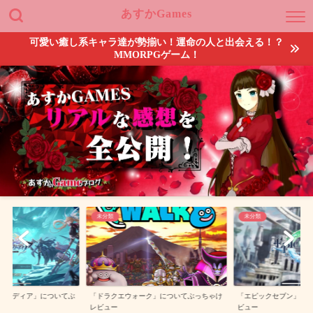
あすかGames
可愛い癒し系キャラ達が勢揃い！運命の人と出会える！？
MMORPGゲーム！
未分類
未分類
ルカディア」についてぶ
「ドラクエウォーク」についてぶっちゃけ
「エピックセブン」に
レビュー
ビュー